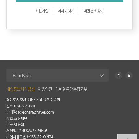
회원가입
아이디 찾기
비밀번호 찾기
개인정보처리방침
이용약관
이메일무단수집거부
경기도 시흥시 소래산길41 소전미술관
전화:
031-313-1211
이메일:
sojeonart@naver.com
상호: 소전재단
대표: 이동섭
개인정보관리책임자: 손태영
사업자등록번호: 133-82-02134