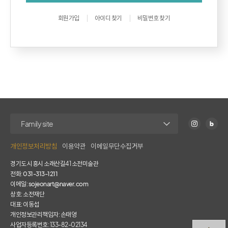
회원가입
아이디 찾기
비밀번호 찾기
개인정보처리방침
이용약관
이메일무단수집거부
경기도 시흥시 소래산길41 소전미술관
전화:
031-313-1211
이메일:
sojeonart@naver.com
상호: 소전재단
대표: 이동섭
개인정보관리책임자: 손태영
사업자등록번호: 133-82-02134