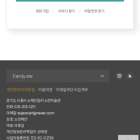
회원가입
아이디 찾기
비밀번호 찾기
개인정보처리방침
이용약관
이메일무단수집거부
경기도 시흥시 소래산길41 소전미술관
전화:
031-313-1211
이메일:
sojeonart@naver.com
상호: 소전재단
대표: 이동섭
개인정보관리책임자: 손태영
사업자등록번호: 133-82-02134