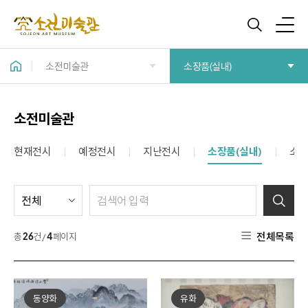
소전미술관
소장품(실내)
소전미술관
현재전시
예정전시
지난전시
소장품(실내)
소장
전체목록
총
26
건 /
4
페이지
동양화
유화