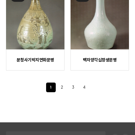
분청사기박지연화문병
백자양각십장생문병
1
2
3
4