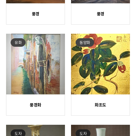
풍경
풍경
유화
동양화
풍경화
화조도
도자
도자