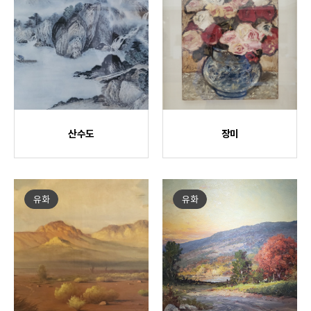
산수도
장미
유화
유화