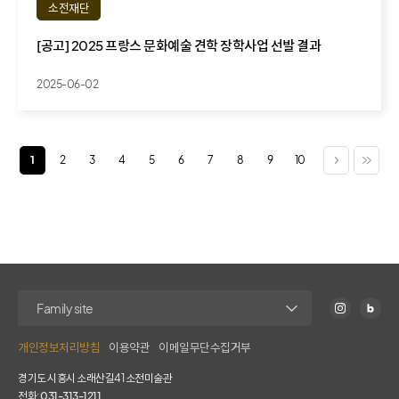
소전재단
[공고] 2025 프랑스 문화예술 견학 장학사업 선발 결과
2025-06-02
1
2
3
4
5
6
7
8
9
10
개인정보처리방침
이용약관
이메일무단수집거부
경기도 시흥시 소래산길41 소전미술관
전화:
031-313-1211